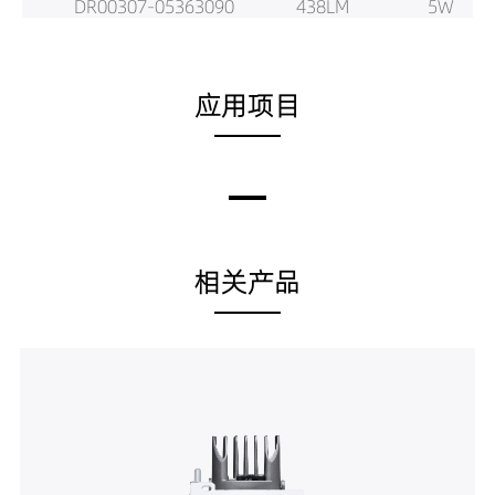
DR00307-05363090
438LM
5W
DR00307-05364090
469LM
5W
DR00307-05502790
425LM
5W
DR00307-05503090
447LM
5W
应用项目
DR00307-05504090
459LM
5W
DR00307-08112790
444LM
8W
DR00307-08113090
468LM
8W
DR00307-08114090
464LM
8W
DR00307-08152790
398LM
8W
DR00307-08153090
419LM
8W
DR00307-08154090
460LM
8W
相关产品
DR00307-08242790
571LM
8W
DR00307-08243090
601LM
8W
DR00307-08244090
659LM
8W
DR00307-08362790
622LM
8W
DR00307-08363090
654LM
8W
DR00307-08364090
706LM
8W
DR00307-08502790
630LM
8W
DR00307-08503090
663LM
8W
DR00307-08504090
712LM
8W