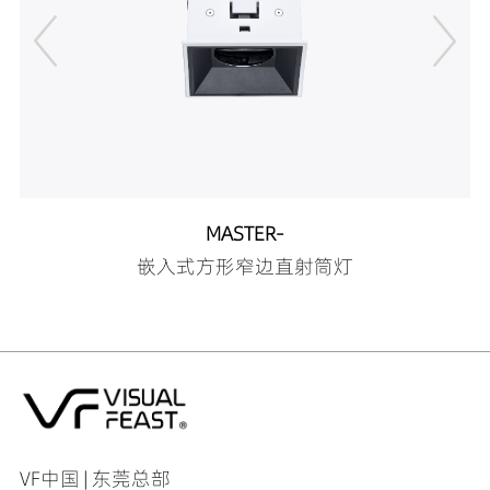
DR00307-10112790
537LM
10W
DR00307-10113090
565LM
10W
DR00307-10114090
571LM
10W
DR00307-10152790
527LM
10W
DR00307-10153090
555LM
10W
DR00307-10154090
613LM
10W
DR00307-10242790
850LM
10W
DR00307-10243090
894LM
10W
DR00307-10244090
925LM
10W
MASTER-
DR00307-10362790
961LM
10W
嵌入式方形窄边直射筒灯
DR00307-10363090
1012LM
10W
DR00307-10364090
1059LM
10W
DR00307-10502790
924LM
10W
DR00307-10503090
973LM
10W
DR00307-10504090
1032LM
10W
DR00307-12152790
398LM
12W
DR00307-12153090
419LM
12W
DR00307-12154090
685LM
12W
DR00307-12242790
939LM
12W
VF中国 | 东莞总部