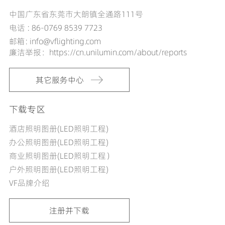
DR00307-12243090
989LM
12W
中国广东省东莞市大朗镇全通路111号
DR00307-12244090
1023LM
12W
DR00307-12362790
1064LM
12W
电话 : 86-0769 8539 7723
DR00307-12363090
1120LM
12W
邮箱: info@vflighting.com
DR00307-12364090
1170LM
12W
廉洁举报：https://cn.unilumin.com/about/reports
DR00307-12502790
1029LM
12W
DR00307-12503090
1083LM
12W
其它服务中心
DR00307-12504090
1151LM
12W
DR00307-15152790
694LM
15W
DR00307-15153090
730LM
15W
下载专区
DR00307-15154090
743LM
15W
酒店照明图册(LED照明工程)
DR00307-15242790
1097LM
15W
DR00307-15243090
1155LM
15W
办公照明图册(LED照明工程)
DR00307-15244090
1198LM
15W
商业照明图册(LED照明工程）
DR00307-15362790
1248LM
15W
户外照明图册(LED照明工程)
DR00307-15363090
1314LM
15W
VF品牌介绍
DR00307-15364090
1377LM
15W
DR00307-15502790
1196LM
15W
注册并下载
DR00307-15503090
1259LM
15W
DR00307-15504090
1341LM
15W