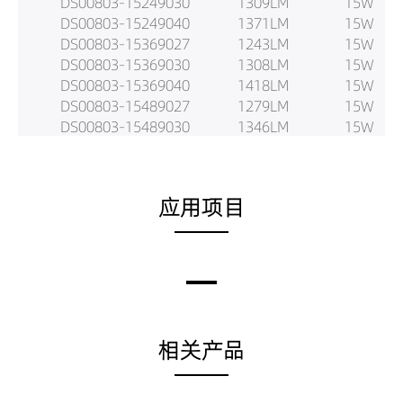
DS00803-15249030
1309LM
15W
DS00803-15249040
1371LM
15W
DS00803-15369027
1243LM
15W
DS00803-15369030
1308LM
15W
DS00803-15369040
1418LM
15W
DS00803-15489027
1279LM
15W
DS00803-15489030
1346LM
15W
DS00803-15489040
1424LM
15W
DS00803-15659027
1157LM
15W
DS00803-15659030
1217LM
15W
应用项目
DS00803-15659040
1290LM
15W
DS00803-20159027
1178LM
20W
DS00803-20159030
1240LM
20W
DS00803-20159040
1340LM
20W
DS00803-20249027
1701LM
20W
DS00803-20249030
1790LM
20W
DS00803-20249040
1899LM
20W
相关产品
DS00803-20369027
1713LM
20W
DS00803-20369030
1803LM
20W
DS00803-20369040
1951LM
20W