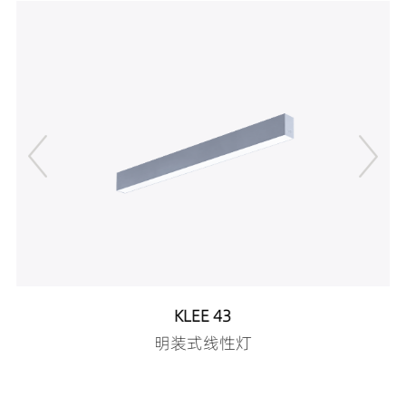
DS00803-20489027
1748LM
20W
DS00803-20489030
1840LM
20W
DS00803-20489040
1973LM
20W
DS00803-20659027
1585LM
20W
DS00803-20659030
1668LM
20W
DS00803-20659040
1811LM
20W
DS00803-25249027
2007LM
25W
DS00803-25249030
2113LM
25W
DS00803-25249040
2255LM
25W
DS00803-25369027
1994LM
25W
DS00803-25369030
2099LM
25W
DS00803-25369040
2279LM
25W
DS00803-25489027
2063LM
25W
DS00803-25489030
2172LM
25W
DS00803-25489040
2346LM
25W
KLEE 43
DS00803-25659027
1845LM
25W
明装式线性灯
DS00803-25659030
1942LM
25W
DS00803-25659040
2097LM
25W